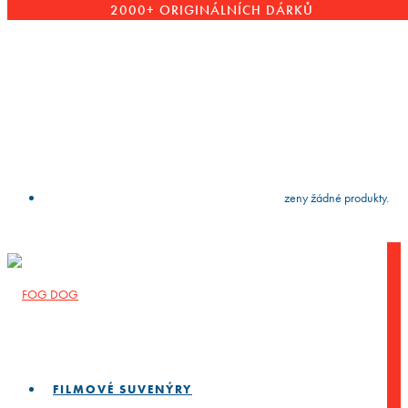
2000+ ORIGINÁLNÍCH DÁRKŮ
VYČISTIT
press
Enter
to search
Výsledky vyhledávání:
Nebyly nalezeny žádné produkty.
FILMOVÉ SUVENÝRY