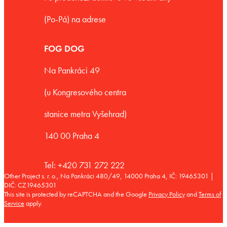
(Po-Pá) na adrese
FOG DOG
Na Pankráci 49
(u Kongresového centra
stanice metra Vyšehrad)
140 00 Praha 4
Tel: +420 731 272 222
Other Project s. r. o., Na Pankráci 480/49, 14000 Praha 4, IČ: 19465301 |
DIČ: CZ19465301
This site is protected by reCAPTCHA and the Google
Privacy Policy
and
Terms of
Service
apply.