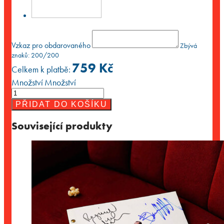
Vzkaz pro obdarovaného
Zbývá
znaků:
200
/200
759
Kč
Celkem k platbě:
Množství
Množství
PŘIDAT DO KOŠÍKU
Související produkty