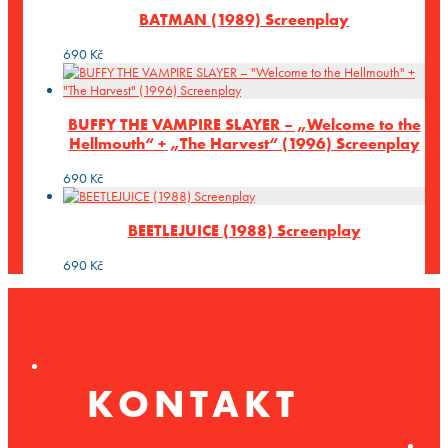
BATMAN (1989) Screenplay
690
Kč
BUFFY THE VAMPIRE SLAYER – „Welcome to the
Hellmouth“ + „The Harvest“ (1996) Screenplay
690
Kč
BEETLEJUICE (1988) Screenplay
690
Kč
KONTAKT